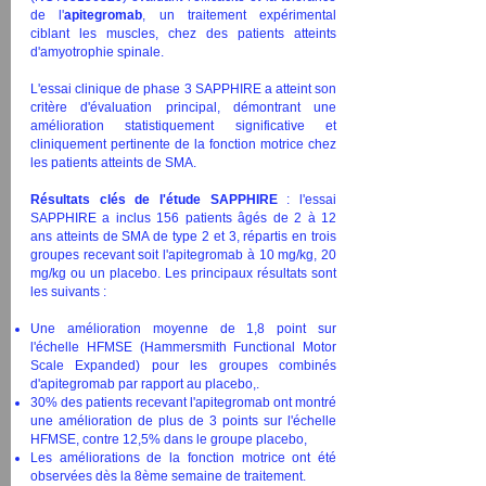
de l'
apitegromab
, un traitement expérimental
ciblant les muscles, chez des patients atteints
d'amyotrophie spinale.
L'essai clinique de phase 3 SAPPHIRE a atteint son
critère d'évaluation principal, démontrant une
amélioration statistiquement significative et
cliniquement pertinente de la fonction motrice chez
les patients atteints de SMA.
Résultats clés de l'étude SAPPHIRE
: l'essai
SAPPHIRE a inclus 156 patients âgés de 2 à 12
ans atteints de SMA de type 2 et 3, répartis en trois
groupes recevant soit l'apitegromab à 10 mg/kg, 20
mg/kg ou un placebo. Les principaux résultats sont
les suivants :
Une amélioration moyenne de 1,8 point sur
l'échelle HFMSE (Hammersmith Functional Motor
Scale Expanded) pour les groupes combinés
d'apitegromab par rapport au placebo,.
30% des patients recevant l'apitegromab ont montré
une amélioration de plus de 3 points sur l'échelle
HFMSE, contre 12,5% dans le groupe placebo,
Les améliorations de la fonction motrice ont été
observées dès la 8ème semaine de traitement.