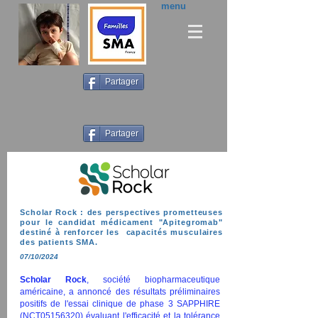
menu
Partager
Partager
Scholar Rock : des perspectives prometteuses
pour le candidat médicament "Apitegromab"
destiné à renforcer les capacités musculaires
des patients SMA.
07/10/2024
Scholar Rock
, société biopharmaceutique
américaine, a annoncé des résultats préliminaires
positifs de l'essai clinique de phase 3 SAPPHIRE
(NCT05156320) évaluant l'efficacité et la tolérance