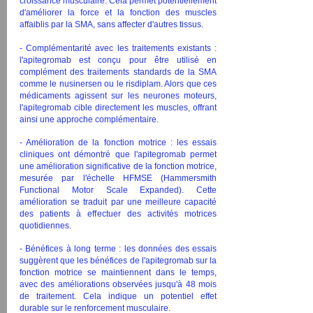
croissance musculaire. Cela permet potentiellement
d'améliorer la force et la fonction des muscles
affaiblis par la SMA, sans affecter d'autres tissus.
- Complémentarité avec les traitements existants :
l'apitegromab est conçu pour être utilisé en
complément des traitements standards de la SMA
comme le nusinersen ou le risdiplam. Alors que ces
médicaments agissent sur les neurones moteurs,
l'apitegromab cible directement les muscles, offrant
ainsi une approche complémentaire.
- Amélioration de la fonction motrice : les essais
cliniques ont démontré que l'apitegromab permet
une amélioration significative de la fonction motrice,
mesurée par l'échelle HFMSE (Hammersmith
Functional Motor Scale Expanded). Cette
amélioration se traduit par une meilleure capacité
des patients à effectuer des activités motrices
quotidiennes.
- Bénéfices à long terme : les données des essais
suggèrent que les bénéfices de l'apitegromab sur la
fonction motrice se maintiennent dans le temps,
avec des améliorations observées jusqu'à 48 mois
de traitement. Cela indique un potentiel effet
durable sur le renforcement musculaire.