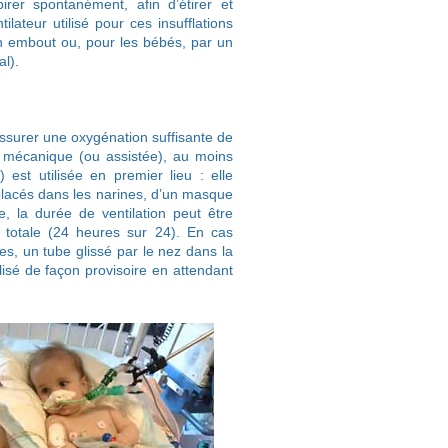
rer spontanément, afin d’étirer et
lateur utilisé pour ces insufflations
 un embout ou, pour les bébés, par un
l).
assurer une oxygénation suffisante de
on mécanique (ou assistée), au moins
 est utilisée en premier lieu : elle
s placés dans les narines, d’un masque
e, la durée de ventilation peut être
u totale (24 heures sur 24). En cas
res, un tube glissé par le nez dans la
ilisé de façon provisoire en attendant