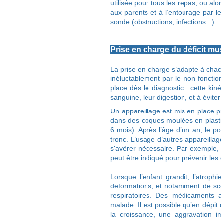
utilisée pour tous les repas, ou a
aux parents et à l’entourage par le
sonde (obstructions, infections...).
Prise en charge du déficit
La prise en charge s’adapte à chacu
inéluctablement par le non fonctio
place dès le diagnostic : cette ki
sanguine, leur digestion, et à évite
Un appareillage est mis en place pr
dans des coques moulées en plastiqu
6 mois). Après l’âge d’un an, le p
tronc. L’usage d’autres appareillag
s’avérer nécessaire. Par exemple, l
peut être indiqué pour prévenir le
Lorsque l’enfant grandit, l’atrop
déformations, et notamment de scol
respiratoires. Des médicaments a
malade. Il est possible qu’en dépit 
la croissance, une aggravation im