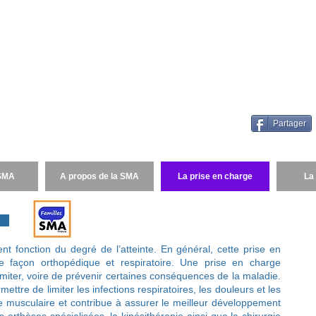
Familles SMA
France
es SMA France (FSMA) est une association d'intérêt général qui
e faciliter le partage d'informations et de contribuer à la mise 
atégies thérapeutiques efficaces pour guérir l'Amyotrophie 
le (SMA).
Partager
 SMA
A propos de la SMA
La prise en charge
La
on
nt fonction du degré de l’atteinte. En général, cette prise en
e façon orthopédique et respiratoire. Une prise en charge
imiter, voire de prévenir certaines conséquences de la maladie.
ettre de limiter les infections respiratoires, les douleurs et les
e musculaire et contribue à assurer le meilleur développement