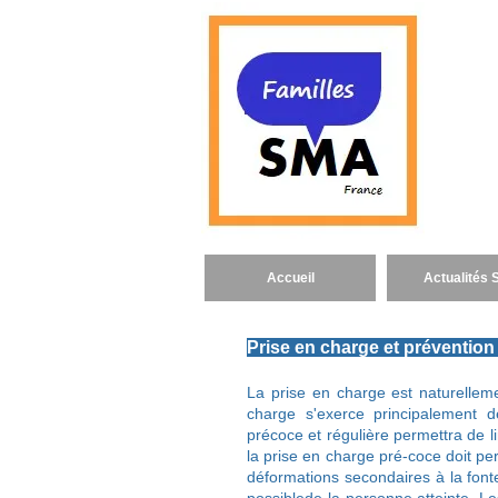
Famill
objet d
de str
Infanti
menu
Accueil
Actualités
Prise en charge et préventi
La prise en charge est naturelleme
charge s'exerce principalement d
précoce et régulière permettra de l
la prise en charge pré-coce doit perm
déformations secondaires à la font