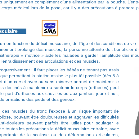
lors uniquement en complément d’une alimentation par la bouche. L’entr
 corps médical lors de la pose, car il y a des précautions à prendre po
 musculaire
n en fonction du déficit musculaire, de l’âge et des conditions de vie.
nnement prolongé des muscles, la personne atteinte doit bénéficier d’
nésithérapie « motrice » aide les malades à garder l’amplitude des mou
r l’enraidisssement des articulations et des muscles.
ogressivement : il faut placer les bébés ne tenant pas assis
e permettant la station assise le plus tôt possible (dès 5 à
ort d’un corset avec ou sans minerve permet de maintenir le
es destinés à maintenir ou soutenir le corps (orthèses) peut
e port d’orthèses aux chevilles ou aux jambes, jour et nuit,
s déformations des pieds et des genoux.
hie des muscles du tronc l’expose à un risque important de
iose, pouvant être douloureuses et aggraver les difficultés
nti-douleurs peuvent parfois être utiles pour soulager le
de toutes les précautions le déficit musculaire entraîne, avec
portante de la scoliose ou des déformations articulaires,