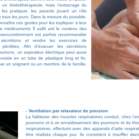
r un kinésithérapeute, mais l’entourage du
es pratiquer, les parents jouant un rôle
e tous les jours. Dans la mesure du possible,
naître ces gestes pour les expliquer à leur
 de médicaments fl uidifi ant le contenu des
ésencombrement est parfois recommandée
s sécrétions et rendre les exercices de
s pénibles. Afin d’évacuer les sécrétions
umons, un aspirateur électrique peut aussi
onsiste en un tube de plastique long et fin,
 par un soignant ou un membre de la famille,
- Ventilation par relaxateur de pression
La faiblesse des muscles respiratoires conduit, chez l’e
poumons et à un enraidissement des poumons et du thora
respiratoires, effectués avec des appareils d’aide respira
être réalisés chaque jour. Ils consistent à insuffler d