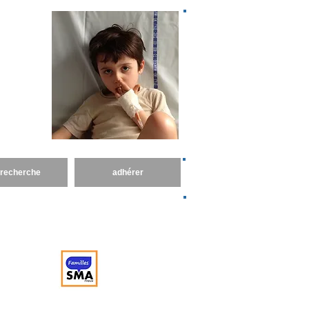
 a pour
en place
Spinale
 recherche
adhérer
Pour aller plus loin, vous pouvez consulter