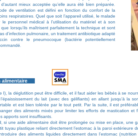
 d’autant mieux acceptée qu’elle aura été bien préparée.
de de ventilation est défini en fonction du confort de la
s respiratoires. Quel que soit l’appareil utilisé, le malade
le personnel médical à l’utilisation du matériel et à son
e que lorsqu’ils maîtrisent parfaitement la technique et sont
as d’infection pulmonaire, un traitement antibiotique adapté
vaccin contre le pneumocoque (bactérie potentiellement
ecommandé.
ion alimentaire
I), la déglutition peut être difficile, et il faut aider les bébés à se no
épaississement du lait (avec des gélifiants) en allant jusqu’à la so
able et est bien tolérée par le tout petit. Par la suite, il est préférabl
nger des aliments mixés pour limiter les efforts de mastication et facil
 apports sont insuffisants.
nd, si une aide alimentaire doit être prolongée ou mise en place, une 
tit tuyau plastique reliant directement l’estomac à la paroi extérieure 
troduire des aliments liquides directement dans l’estomac (nutrition