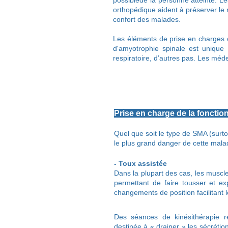
possiblede la personne atteinte. Les
orthopédique aident à préserver le 
confort des malades.
Les éléments de prise en charges c
d'amyotrophie spinale est unique 
respiratoire, d’autres pas. Les méd
Prise en charge de la foncti
Quel que soit le type de SMA (surtout 
le plus grand danger de cette mala
- Toux assistée
Dans la plupart des cas, les muscl
permettant de faire tousser et e
changements de position facilitant 
Des séances de kinésithérapie re
destinée à « drainer » les sécrétio