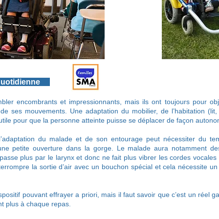
 quotidienne
bler encombrants et impressionnants, mais ils ont toujours pour obj
e de ses mouvements. Une adaptation du mobilier, de l’habitation (lit, 
utile pour que la personne atteinte puisse se déplacer de façon auton
 l’adaptation du malade et de son entourage peut nécessiter du tem
d’une petite ouverture dans la gorge. Le malade aura notamment des d
 passe plus par le larynx et donc ne fait plus vibrer les cordes vocales (
interrompre la sortie d’air avec un bouchon spécial et cela nécessite 
sitif pouvant effrayer a priori, mais il faut savoir que c’est un réel gai
ent plus à chaque repas.