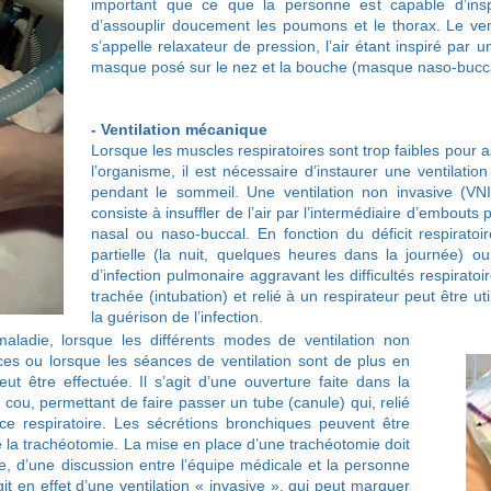
important que ce que la personne est capable d’inspi
d’assouplir doucement les poumons et le thorax. Le venti
s’appelle relaxateur de pression, l’air étant inspiré par
masque posé sur le nez et la bouche (masque naso-bucca
- Ventilation mécanique
Lorsque les muscles respiratoires sont trop faibles pour 
l’organisme, il est nécessaire d’instaurer une ventilati
pendant le sommeil. Une ventilation non invasive (VNI)
consiste à insuffler de l’air par l’intermédiaire d’embout
nasal ou naso-buccal. En fonction du déficit respiratoir
partielle (la nuit, quelques heures dans la journée) o
d’infection pulmonaire aggravant les difficultés respiratoi
trachée (intubation) et relié à un respirateur peut être ut
la guérison de l’infection.
ladie, lorsque les différents modes de ventilation non
ces ou lorsque les séances de ventilation sont de plus en
t être effectuée. Il s’agit d’une ouverture faite dans la
 cou, permettant de faire passer un tube (canule) qui, relié
nce respiratoire. Les sécrétions bronchiques peuvent être
de la trachéotomie. La mise en place d’une trachéotomie doit
e, d’une discussion entre l’équipe médicale et la personne
it en effet d’une ventilation « invasive », qui peut marquer