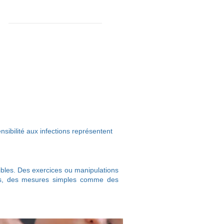
les dossiers de Ninie-la-kiné-qui-sourit...
- le dossier "Scoliose et SMA"
e dossier "séances kiné pour les enfants
SMA"
sensibilité aux infections représentent
ibles. Des exercices ou manipulations
ants, des mesures simples comme des