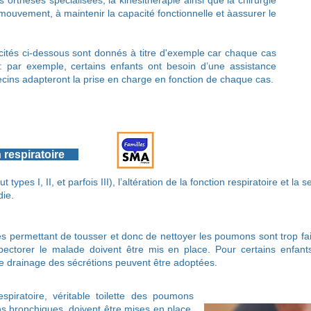
 orthèses spécialisées, la kinésithérapie ainsi que la chirurgie
mouvement, à maintenir la capacité fonctionnelle et àassurer le
- l
ités ci-dessous sont donnés à titre d'exemple car chaque cas
: par exemple, certains enfants ont besoin d’une assistance
ecins adapteront la prise en charge en fonction de chaque cas.
on respiratoire
types I, II, et parfois III), l’altération de la fonction respiratoire et la 
die.
es permettant de tousser et donc de nettoyer les poumons sont trop fa
xpectorer le malade doivent être mis en place. Pour certains enf
le drainage des sécrétions peuvent être adoptées.
spiratoire, véritable toilette des poumons
ns bronchiques, doivent être mises en place.