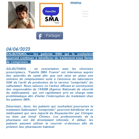
menu
Partager
06/06/2023
SALBUTAMOL : les patients SMA qui le souhaitent
pourront continuer à bénéficier du traitement sous forme
de comprimés...
SALBUTAMOL : en concertation avec les cliniciens
prescripteurs, "Famille SMA France" est intervenue auprès
des autorités de santé afin que soit mise en place une
solution de remplacement suite à l'annonce du laboratoire
GSK de l'arrêt de production de la version "comprimés" du
salbutamol. Nous saluons ici l'action efficace et constructive
des responsables de l'ANSM (Agence Nationale de sécurité
du médicament) qui ont rapidement pris en charge cette
problématique afin d'éviter l'interruption du traitement chez
les patients SMA.
Désormais, donc, les patients qui souhaitent poursuivre le
traitement Salbutamol "comprimés" pourront bénéficier de ce
médicament qui sera importé du Royaume-Uni par Clinigen
ou bien par Intsel Chimos. Les professionnels de la
pharmacie ont été directement informés. A défaut, les
patients peuvent utiliser le courrier ci-dessous afin de
prévenir leur pharmacien habituel.