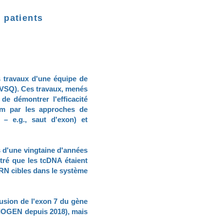
 patients
 travaux d'une équipe de
 UVSQ). Ces travaux, menés
de démontrer l'efficacité
Nm par les approches de
– e.g., saut d'exon) et
s d'une vingtaine d'années
tré que les tcDNA étaient
ARN cibles dans le système
lusion de l'exon 7 du gène
BIOGEN depuis 2018), mais