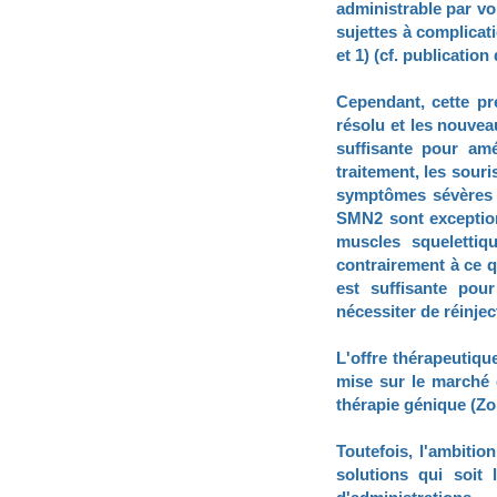
administrable par vo
sujettes à complicat
et 1) (cf. publicatio
Cependant, cette pr
résolu et les nouvea
suffisante pour am
traitement, les souri
symptômes sévères l
SMN2 sont exception
muscles squelettiq
contrairement à ce q
est suffisante pour
nécessiter de réinjec
L'offre thérapeutiqu
mise sur le marché 
thérapie génique (
Toutefois, l'ambitio
solutions qui soit 