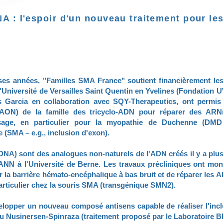
NA : l'espoir d'un nouveau traitement pour les
s années, "Familles SMA France" soutient financièrement les
'Université de Versailles Saint Quentin en Yvelines (Fondation
s Garcia en collaboration avec SQY-Therapeutics, ont permis 
 (AON) de la famille des tricyclo-ADN pour réparer des AR
ssage, en particulier pour la myopathie de Duchenne (DMD 
 (SMA – e.g., inclusion d'exon).
DNA) sont des analogues non-naturels de l'ADN créés il y a plu
NN à l'Université de Berne. Les travaux précliniques ont mon
r la barrière hémato-encéphalique à bas bruit et de réparer les 
articulier chez la souris SMA (transgénique SMN2).
velopper un nouveau composé antisens capable de réaliser l'inc
u Nusinersen-Spinraza (traitement proposé par le Laboratoire 