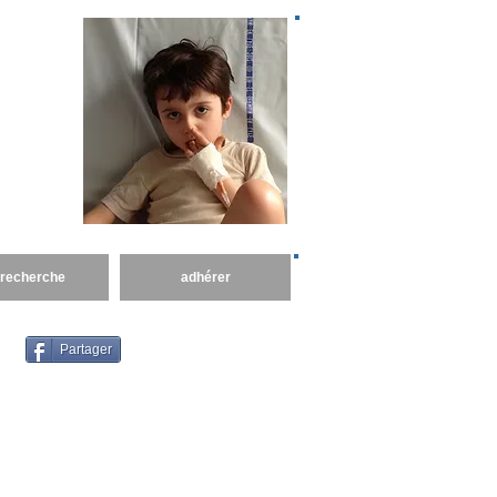
 a pour
en place
Spinale
 recherche
adhérer
Partager