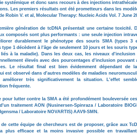
ie systémique et donc sans recours à des injections intrathécale
ions. Les premiers résultats ont été prometteurs dans les modè
n de Robin V. et al, Molecular Therapy: Nucleic Acids Vol. 7 June 2
emière génération de tcDNA présentait une certaine toxicité. 
ux composés sont plus performants : une seule injection intrav
éliorer durablement le phénotype des souris SMA (types 3 
s type 1 décèdent à l'âge de seulement 10 jours et les souris ty
iés à la maladie). Dans les deux cas, les niveaux d'inclusion
nellement élevés avec des pourcentages d'inclusion pouvant a
ues. Le résultat final est bien évidemment dépendant de la 
ui est observé dans d'autres modèles de maladies neuromusculai
 améliorer très significativement la situation. L'effet sem
tion fréquente.
e pour lutter contre la SMA a été profondément bouleversée ces
d'un traitement AON (Nusinersen-Spinraza / Laboratoire BIOGE
Zolgensma / Laboratoire NOVARTIS) AAV9-SMN.
n de cette équipe de chercheurs est de proposer, grâce aux TcD
la plus efficace et la moins invasive possible en travaillan