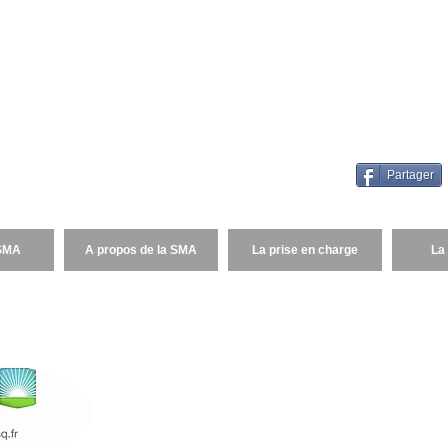
Familles SMA
France
es SMA France (FSMA) est une association d'intérêt général qui
e faciliter le partage d'informations et de contribuer à la mise 
atégies thérapeutiques efficaces pour guérir l'Amyotrophie 
le (SMA).
Partager
 SMA
A propos de la SMA
La prise en charge
La