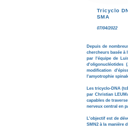
Tricyclo D
SMA
07/04/2022
Depuis de nombreuse
chercheurs basée à l
par l'équipe de Lui
d'oligonucléotides
modification d'épi
l'amyotrophie spinale
Les tricyclo-DNA (tc
par Christian LEUMA
capables de traverse
nerveux central en p
L'objectif est de dé
SMN2 à la manière d