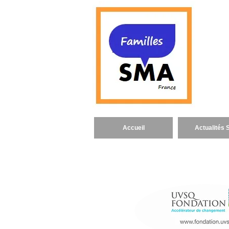
Famill
objet d
de str
Infanti
menu
Accueil
Actualités