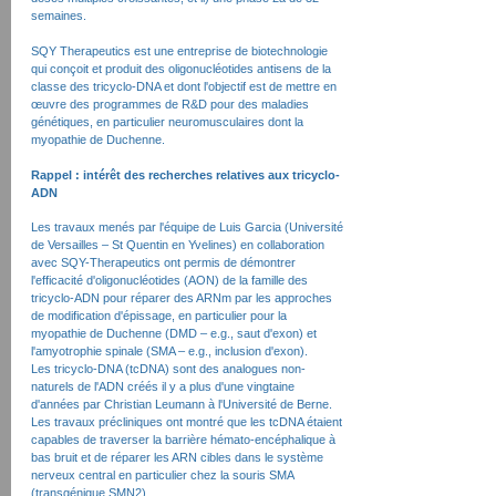
semaines.
SQY Therapeutics est une entreprise de biotechnologie
qui conçoit et produit des oligonucléotides antisens de la
classe des tricyclo-DNA et dont l'objectif est de mettre en
œuvre des programmes de R&D pour des maladies
génétiques, en particulier neuromusculaires dont la
myopathie de Duchenne.
Rappel : intérêt des recherches relatives aux tricyclo-
ADN
Les travaux menés par l'équipe de Luis Garcia (Université
de Versailles – St Quentin en Yvelines) en collaboration
avec SQY-Therapeutics ont permis de démontrer
l'efficacité d'oligonucléotides (AON) de la famille des
tricyclo-ADN pour réparer des ARNm par les approches
de modification d'épissage, en particulier pour la
myopathie de Duchenne (DMD – e.g., saut d'exon) et
l'amyotrophie spinale (SMA – e.g., inclusion d'exon).
Les tricyclo-DNA (tcDNA) sont des analogues non-
naturels de l'ADN créés il y a plus d'une vingtaine
d'années par Christian Leumann à l'Université de Berne.
Les travaux précliniques ont montré que les tcDNA étaient
capables de traverser la barrière hémato-encéphalique à
bas bruit et de réparer les ARN cibles dans le système
nerveux central en particulier chez la souris SMA
(transgénique SMN2).