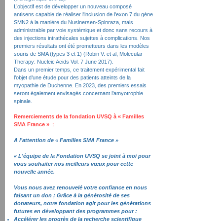
L’objectif est de développer un nouveau composé
antisens capable de réaliser l'inclusion de l'exon 7 du gène
SMN2 à la manière du Nusinersen-Spinraza, mais
administrable par voie systémique et donc sans recours à
des injections intrathécales sujettes à complications. Nos
premiers résultats ont été prometteurs dans les modèles
souris de SMA (types 3 et 1) (Robin V. et al, Molecular
Therapy: Nucleic Acids Vol. 7 June 2017).
Dans un premier temps, ce traitement expérimental fait
l’objet d’une étude pour des patients atteints de la
myopathie de Duchenne. En 2023, des premiers essais
seront également envisagés concernant l’amyotrophie
spinale.
Remerciements de la fondation UVSQ à « Familles
:
SMA France »
A l’attention de « Familles SMA France »
« L'équipe de la Fondation UVSQ se joint à moi pour
vous souhaiter nos meilleurs vœux pour cette
nouvelle année.
Vous nous avez renouvelé votre confiance en nous
faisant un don ; Grâce à la générosité de ses
donateurs, notre fondation agit pour les générations
futures en développant des programmes pour :
Accélérer les progrès de la recherche scientifique