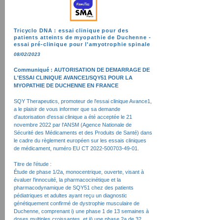
Tricyclo DNA : essai clinique pour des
patients atteints de myopathie de Duchenne -
essai pré-clinique pour l'amyotrophie spinale
08/02/2023
Communiqué : AUTORISATION DE DEMARRAGE DE
L'ESSAI CLINIQUE AVANCE1/SQY51 POUR LA
MYOPATHIE DE DUCHENNE EN FRANCE
SQY Therapeutics, promoteur de l'essai clinique Avance1,
a le plaisir de vous informer que sa demande
d'autorisation d'essai clinique a été acceptée le 21
novembre 2022 par l'ANSM (Agence Nationale de
Sécurité des Médicaments et des Produits de Santé) dans
le cadre du règlement européen sur les essais cliniques
de médicament, numéro EU CT
2022-500703-49-01
.
Titre de l'étude :
Étude de phase 1/2a, monocentrique, ouverte, visant à
évaluer l'innocuité, la pharmacocinétique et la
pharmacodynamique de SQY51 chez des patients
pédiatriques et adultes ayant reçu un diagnostic
génétiquement confirmé de dystrophie musculaire de
Duchenne, comprenant i) une phase 1 de 13 semaines à
doses multiples croissantes, et ii) une phase 2a de 32