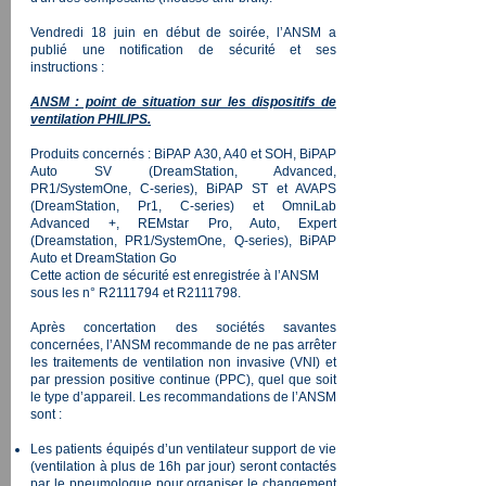
Vendredi 18 juin en début de soirée, l’ANSM a
publié une notification de sécurité et ses
instructions :
ANSM : point de situation sur les dispositifs de
ventilation PHILIPS.
Produits concernés : BiPAP A30, A40 et SOH, BiPAP
Auto SV (DreamStation, Advanced,
PR1/SystemOne, C-series), BiPAP ST et AVAPS
(DreamStation, Pr1, C-series) et OmniLab
Advanced +, REMstar Pro, Auto, Expert
(Dreamstation, PR1/SystemOne, Q-series), BiPAP
Auto et DreamStation Go
Cette action de sécurité est enregistrée à l’ANSM
sous les n° R2111794 et R2111798.
Après concertation des sociétés savantes
concernées, l’ANSM recommande de ne pas arrêter
les traitements de ventilation non invasive (VNI) et
par pression positive continue (PPC), quel que soit
le type d’appareil. Les recommandations de l’ANSM
sont :
Les patients équipés d’un ventilateur support de vie
(ventilation à plus de 16h par jour) seront contactés
par le pneumologue pour organiser le changement