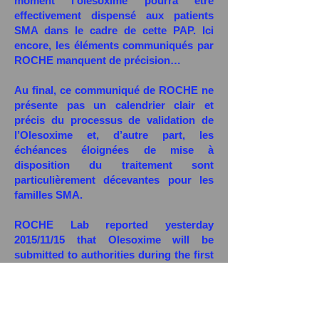
moment l’olesoxime pourra être
effectivement dispensé aux patients
SMA dans le cadre de cette PAP. Ici
encore, les éléments communiqués par
ROCHE manquent de précision…
Au final, ce communiqué de ROCHE ne
présente pas un calendrier clair et
précis du processus de validation de
l’Olesoxime et, d’autre part, les
échéances éloignées de mise à
disposition du traitement sont
particulièrement décevantes pour les
familles SMA.
ROCHE Lab reported yesterday
2015/11/15 that Olesoxime will be
submitted to authorities during the first
half 2017. ROCHE Lab doesn’t give any
details about this submission process
neither which kind of authorities or
countries will be engaged. Can we still